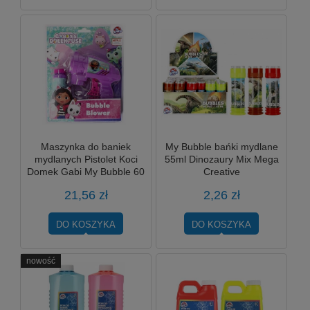
Maszynka do baniek
My Bubble bańki mydlane
mydlanych Pistolet Koci
55ml Dinozaury Mix Mega
Domek Gabi My Bubble 60
Creative
ml Mega Creative
21,56 zł
2,26 zł
DO KOSZYKA
DO KOSZYKA
nowość