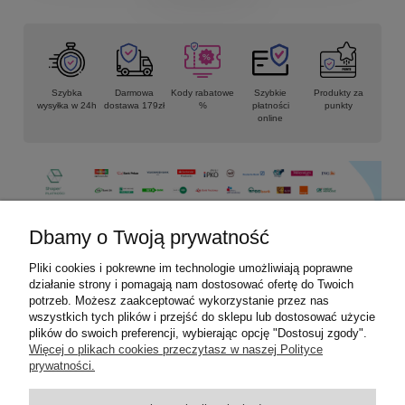
Szybka
Darmowa
Kody rabatowe
Szybkie
Produkty za
wysyłka w 24h
dostawa 179zł
%
płatności
punkty
online
Dbamy o Twoją prywatność
Pliki cookies i pokrewne im technologie umożliwiają poprawne
Informacje
działanie strony i pomagają nam dostosować ofertę do Twoich
potrzeb. Możesz zaakceptować wykorzystanie przez nas
Płatności i dostawa
wszystkich tych plików i przejść do sklepu lub dostosować użycie
plików do swoich preferencji, wybierając opcję "Dostosuj zgody".
Więcej o plikach cookies przeczytasz w naszej Polityce
Moje konto
prywatności.