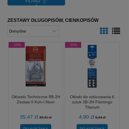
FILTRUJ
ZESTAWY DŁUGOPISÓW, CIENKOPISÓW
-10%
-10%
Ołóweki Techniczne 8B-2H
Ołówki do szkicowania 6
Zestaw II Koh-I-Noor
sztuk 3B-2H Flamingo
Titanum
35,47 zł
4,90 zł
39,41 zł
5,44 zł