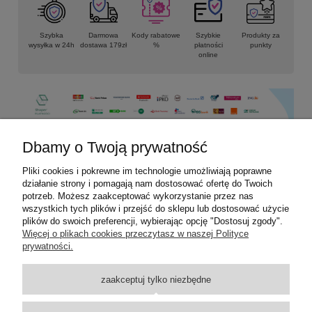
Szybka
Darmowa
Kody rabatowe
Szybkie
Produkty za
wysyłka w 24h
dostawa 179zł
%
płatności
punkty
online
Dbamy o Twoją prywatność
Pliki cookies i pokrewne im technologie umożliwiają poprawne
Informacje
działanie strony i pomagają nam dostosować ofertę do Twoich
potrzeb. Możesz zaakceptować wykorzystanie przez nas
Płatności i dostawa
wszystkich tych plików i przejść do sklepu lub dostosować użycie
plików do swoich preferencji, wybierając opcję "Dostosuj zgody".
Więcej o plikach cookies przeczytasz w naszej Polityce
Moje konto
prywatności.
Pomoc
zaakceptuj tylko niezbędne
Kontakt