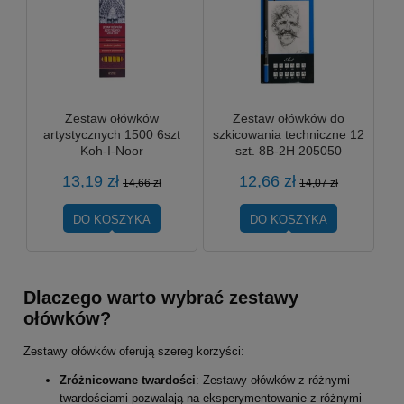
Zestaw ołówków
Zestaw ołówków do
artystycznych 1500 6szt
szkicowania techniczne 12
Koh-I-Noor
szt. 8B-2H 205050
Flamingo Titanum
13,19 zł
12,66 zł
14,66 zł
14,07 zł
DO KOSZYKA
DO KOSZYKA
Dlaczego warto wybrać zestawy
ołówków?
Zestawy ołówków oferują szereg korzyści:
Zróżnicowane twardości
: Zestawy ołówków z różnymi
twardościami pozwalają na eksperymentowanie z różnymi