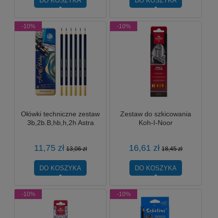
DO KOSZYKA
DO KOSZYKA
-10%
-10%
Ołówki techniczne zestaw
Zestaw do szkicowania
3b,2b.B,hb,h,2h Astra
Koh-I-Noor
11,75 zł
16,61 zł
13,06 zł
18,45 zł
DO KOSZYKA
DO KOSZYKA
-10%
-10%