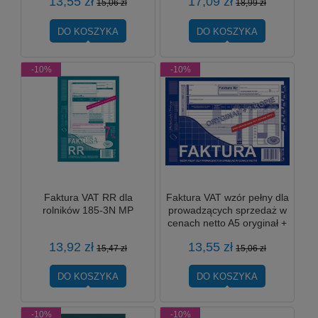
13,55 zł
17,09 zł
15,06 zł
18,99 zł
DO KOSZYKA
DO KOSZYKA
-10%
-10%
Faktura VAT RR dla
Faktura VAT wzór pełny dla
rolników 185-3N MP
prowadzących sprzedaż w
cenach netto A5 oryginał +
2 kopie A5 103-XE MP
13,92 zł
13,55 zł
15,47 zł
15,06 zł
DO KOSZYKA
DO KOSZYKA
-10%
-10%