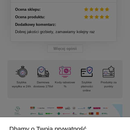
Ocena sklepu:
Ocena produktu:
Dodatkowy komentarz:
Dobrej jakości grzbiety, zamawiamy kolejny raz
Więcej opinii
Szybka
Darmowa
Kody rabatowe
Szybkie
Produkty za
wysyłka w 24h
dostawa 179zł
%
płatności
punkty
online
Dbamy o Twoją prywatność