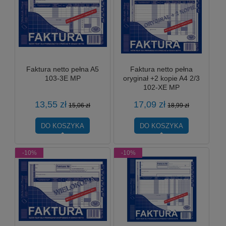
Faktura netto pełna A5
Faktura netto pełna
103-3E MP
oryginał +2 kopie A4 2/3
102-XE MP
13,55 zł
17,09 zł
15,06 zł
18,99 zł
DO KOSZYKA
DO KOSZYKA
-10%
-10%