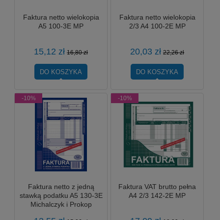
Faktura netto wielokopia
Faktura netto wielokopia
A5 100-3E MP
2/3 A4 100-2E MP
15,12 zł
20,03 zł
16,80 zł
22,26 zł
DO KOSZYKA
DO KOSZYKA
-10%
-10%
Faktura netto z jedną
Faktura VAT brutto pełna
stawką podatku A5 130-3E
A4 2/3 142-2E MP
Michalczyk i Prokop