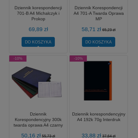
Dziennik korespondencji
Dziennik Korespondencji
701-B A4 Michalczyk i
A4 701-A Twarda Oprawa
Prokop
MP
69,89 zł
58,71 zł
65,23 zł
DO KOSZYKA
DO KOSZYKA
-10%
-10%
Dziennik
Dziennik korespondencyjny
Korespondencyjny 300k
A4 192k 70g Interdruk
twarda oprawa A4 czarny
Barbara
50,16 zł
33,88 zł
55,73 zł
37,64 zł