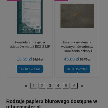
Formularz przyjęcia
Imienna ewidencja
odpadów metali E03-3 MP
wydanych świadectw
ukończenia szkoły i
legitymacji szkolnych oraz
13,55 zł
45,68 zł
ich duplikatów
15,06 zł
50,75 zł
DO KOSZYKA
DO KOSZYKA
«
1
2
3
4
5
6
»
Rodzaje papieru biurowego dostępne w
officemaster.pl