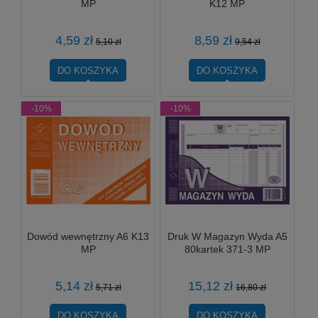
MP
K12 MP
4,59 zł
8,59 zł
5,10 zł
9,54 zł
DO KOSZYKA
DO KOSZYKA
-10%
-10%
Dowód wewnętrzny A6 K13
Druk W Magazyn Wyda A5
MP
80kartek 371-3 MP
5,14 zł
15,12 zł
5,71 zł
16,80 zł
DO KOSZYKA
DO KOSZYKA