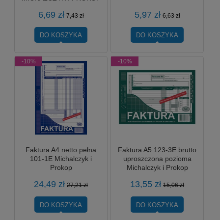
6,69 zł
5,97 zł
7,43 zł
6,63 zł
DO KOSZYKA
DO KOSZYKA
-10%
-10%
Faktura A4 netto pełna
Faktura A5 123-3E brutto
101-1E Michalczyk i
uproszczona pozioma
Prokop
Michalczyk i Prokop
24,49 zł
13,55 zł
27,21 zł
15,06 zł
DO KOSZYKA
DO KOSZYKA