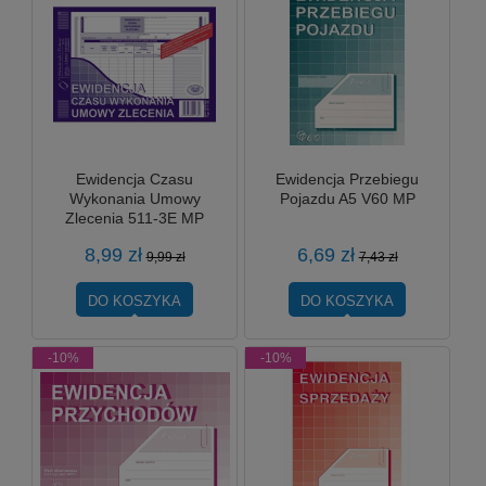
Ewidencja Czasu
Ewidencja Przebiegu
Wykonania Umowy
Pojazdu A5 V60 MP
Zlecenia 511-3E MP
8,99 zł
6,69 zł
9,99 zł
7,43 zł
DO KOSZYKA
DO KOSZYKA
-10%
-10%