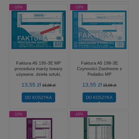
-10%
-10%
Faktura A5 195-3E MP
Faktura A5 198-3E
procedura marży towary
Czynności Zwolnione z
używane, dzieła sztuki,
Podatku MP
przedmioty
13,55 zł
13,55 zł
kolekcjonerskie, antyki
15,06 zł
15,06 zł
DO KOSZYKA
DO KOSZYKA
-10%
-10%