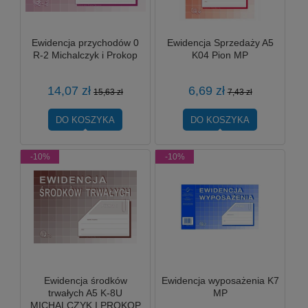
Ewidencja przychodów 0
Ewidencja Sprzedaży A5
R-2 Michalczyk i Prokop
K04 Pion MP
14,07 zł
6,69 zł
15,63 zł
7,43 zł
DO KOSZYKA
DO KOSZYKA
-10%
-10%
Ewidencja środków
Ewidencja wyposażenia K7
trwałych A5 K-8U
MP
MICHALCZYK I PROKOP