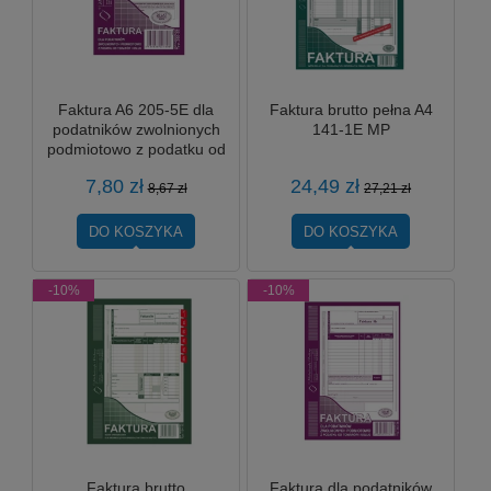
Faktura A6 205-5E dla
Faktura brutto pełna A4
podatników zwolnionych
141-1E MP
podmiotowo z podatku od
towarów i usług MP
7,80 zł
24,49 zł
8,67 zł
27,21 zł
DO KOSZYKA
DO KOSZYKA
-10%
-10%
Faktura brutto
Faktura dla podatników