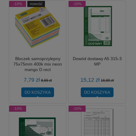
-10%
nowość
-10%
Bloczek samoprzylepny
Dowód dostawy A5 315-3
75x75mm 400k mix neon
MP
mango D.rect
7,79 zł
15,12 zł
8,66 zł
16,80 zł
DO KOSZYKA
DO KOSZYKA
-10%
-10%