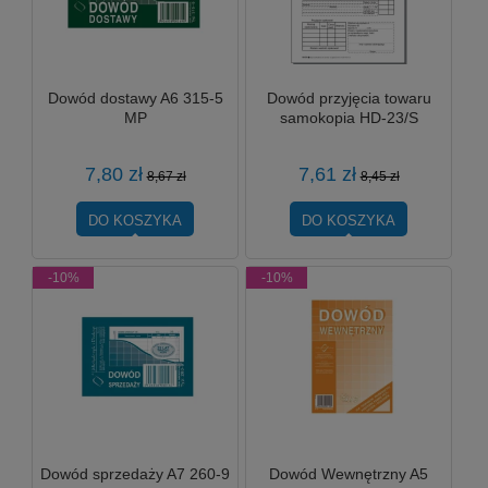
Dowód dostawy A6 315-5
Dowód przyjęcia towaru
MP
samokopia HD-23/S
7,80 zł
7,61 zł
8,67 zł
8,45 zł
DO KOSZYKA
DO KOSZYKA
-10%
-10%
Dowód sprzedaży A7 260-9
Dowód Wewnętrzny A5