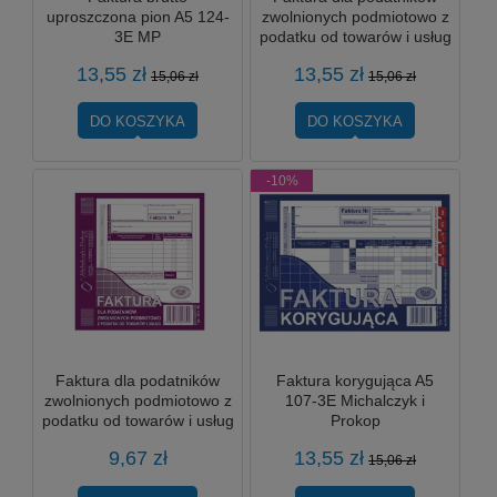
uproszczona pion A5 124-
zwolnionych podmiotowo z
3E MP
podatku od towarów i usług
202-3E MP
13,55 zł
13,55 zł
15,06 zł
15,06 zł
DO KOSZYKA
DO KOSZYKA
-10%
Faktura dla podatników
Faktura korygująca A5
zwolnionych podmiotowo z
107-3E Michalczyk i
podatku od towarów i usług
Prokop
A5 2/3 204-4E MP
9,67 zł
13,55 zł
15,06 zł