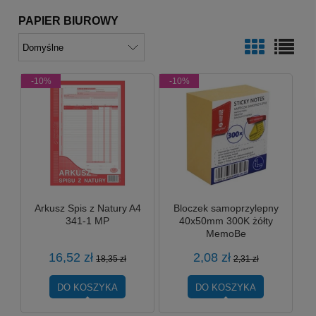
PAPIER BIUROWY
-10%
-10%
Arkusz Spis z Natury A4
Bloczek samoprzylepny
341-1 MP
40x50mm 300K żółty
MemoBe
16,52 zł
2,08 zł
18,35 zł
2,31 zł
DO KOSZYKA
DO KOSZYKA