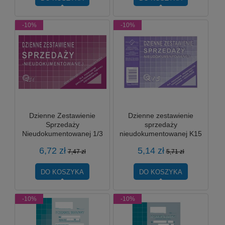
-10%
-10%
Dzienne Zestawienie
Dzienne zestawienie
Sprzedaży
sprzedaży
Nieudokumentowanej 1/3
nieudokumentowanej K15
A4 R5h MP
MP
6,72 zł
5,14 zł
7,47 zł
5,71 zł
DO KOSZYKA
DO KOSZYKA
-10%
-10%