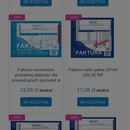
DO KOSZYKA
DO KOSZYKA
-10%
-10%
Faktura mechanizm
Faktura netto pełna 2/3 A4
podzielnej płatności dla
102-2E MP
prowadzących sprzedaż w
cenach netto 127-3P
13,55 zł
17,09 zł
Michalczyk i Prokop
15,06 zł
18,99 zł
DO KOSZYKA
DO KOSZYKA
-10%
-10%