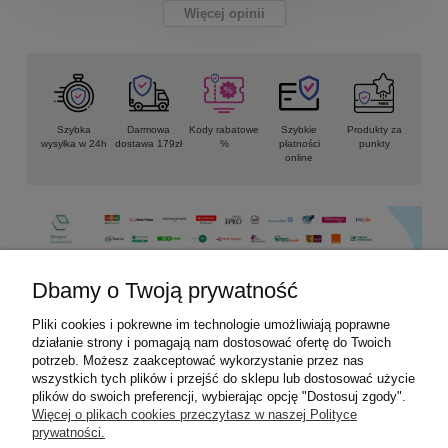
Więcej opinii
Szybka
Darmowa
Kody rabatowe
Szybkie
Produkty za
wysyłka w 24h
dostawa 179zł
%
płatności
punkty
online
Dbamy o Twoją prywatność
Pliki cookies i pokrewne im technologie umożliwiają poprawne
Informacje
działanie strony i pomagają nam dostosować ofertę do Twoich
potrzeb. Możesz zaakceptować wykorzystanie przez nas
Płatności i dostawa
wszystkich tych plików i przejść do sklepu lub dostosować użycie
plików do swoich preferencji, wybierając opcję "Dostosuj zgody".
Więcej o plikach cookies przeczytasz w naszej Polityce
Moje konto
prywatności.