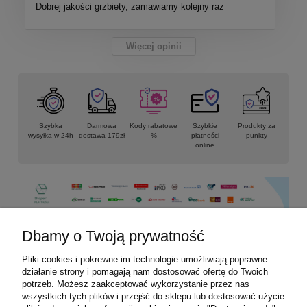
Dobrej jakości grzbiety, zamawiamy kolejny raz
Więcej opinii
Szybka
Darmowa
Kody rabatowe
Szybkie
Produkty za
wysyłka w 24h
dostawa 179zł
%
płatności
punkty
online
Dbamy o Twoją prywatność
Pliki cookies i pokrewne im technologie umożliwiają poprawne
Informacje
działanie strony i pomagają nam dostosować ofertę do Twoich
potrzeb. Możesz zaakceptować wykorzystanie przez nas
Płatności i dostawa
wszystkich tych plików i przejść do sklepu lub dostosować użycie