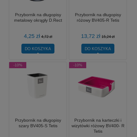
Przybornik na długopisy
Przybornik na długopisy
metalowy okrągły D.Rect
różowy BV405-R Tetis
4,25 zł
13,72 zł
4,72 zł
15,24 zł
DO KOSZYKA
DO KOSZYKA
-10%
-10%
Przybornik na długopisy
Przybornik na karteczki i
szary BV405-S Tetis
wizytówki różowy BV400- R
Tetis