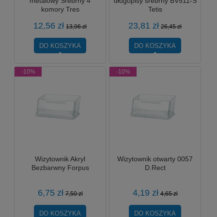
metalowy Srebrny 4
długopisy srebrny BV511-S
komory Tres
Tetis
12,56 zł
23,81 zł
13,96 zł
26,45 zł
DO KOSZYKA
DO KOSZYKA
-10%
-10%
Wizytownik Akryl
Wizytownik otwarty 0057
Bezbarwny Forpus
D.Rect
6,75 zł
4,19 zł
7,50 zł
4,65 zł
DO KOSZYKA
DO KOSZYKA