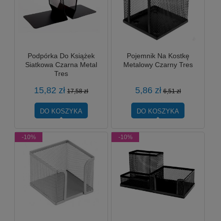
Podpórka Do Książek
Pojemnik Na Kostkę
Siatkowa Czarna Metal
Metalowy Czarny Tres
Tres
15,82 zł
5,86 zł
17,58 zł
6,51 zł
DO KOSZYKA
DO KOSZYKA
-10%
-10%