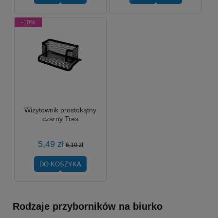
-10%
Wizytownik prostokątny
czarny Tres
5,49 zł
6,10 zł
DO KOSZYKA
Rodzaje przyborników na biurko