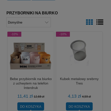
PRZYBORNIKI NA BIURKO
-10%
-10%
Bebe przybiornik na biurko
Kubek metalowy srebrny
z uchwytem na telefon
Tres
Interdruk
11,41 zł
4,13 zł
12,68 zł
4,59 zł
DO KOSZYKA
DO KOSZYKA