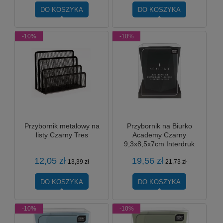
DO KOSZYKA
DO KOSZYKA
-10%
-10%
Przybornik metalowy na
Przybornik na Biurko
listy Czarny Tres
Academy Czarny
9,3x8,5x7cm Interdruk
12,05 zł
19,56 zł
13,39 zł
21,73 zł
DO KOSZYKA
DO KOSZYKA
-10%
-10%