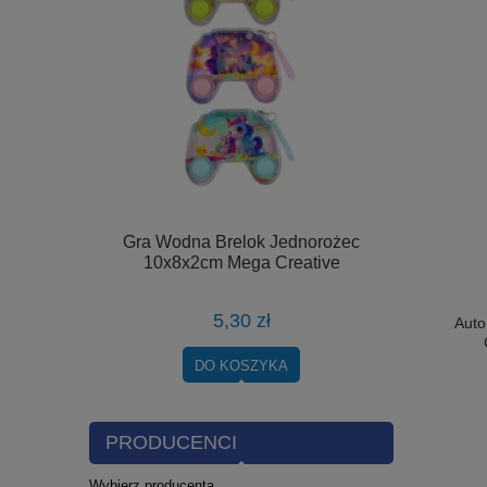
a 10x8x2cm
Gra Wodna Brelok Jednorożec
Gniotek Pie
10x8x2cm Mega Creative
Sl
5,30 zł
Auto
DO KOSZYKA
PRODUCENCI
Wybierz producenta