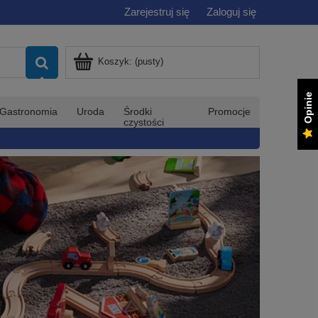
Zarejestruj się
Zaloguj się
Koszyk:
(pusty)
Opinie
Gastronomia
Uroda
Środki
Promocje
czystości