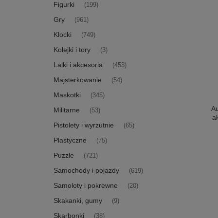
Figurki
(199)
Gry
(961)
Klocki
(749)
Kolejki i tory
(3)
Lalki i akcesoria
(453)
Majsterkowanie
(54)
Maskotki
(345)
Au
Militarne
(53)
a
Pistolety i wyrzutnie
(65)
Plastyczne
(75)
Puzzle
(721)
Samochody i pojazdy
(619)
Samoloty i pokrewne
(20)
Skakanki, gumy
(9)
Skarbonki
(38)