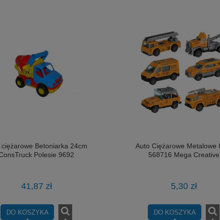
rożek 6,5 cm Kawaii Glitter
Piłka Odbijająca 6 cm Mega Creat
ime Mega Creative
7,22 zł
6,83 zł
 ciężarowe Betoniarka 24cm
Auto Ciężarowe Metalowe
ConsTruck Polesie 9692
568716 Mega Creative
DO KOSZYKA
DO KOSZYKA
41,87 zł
5,30 zł
DO KOSZYKA
DO KOSZYKA