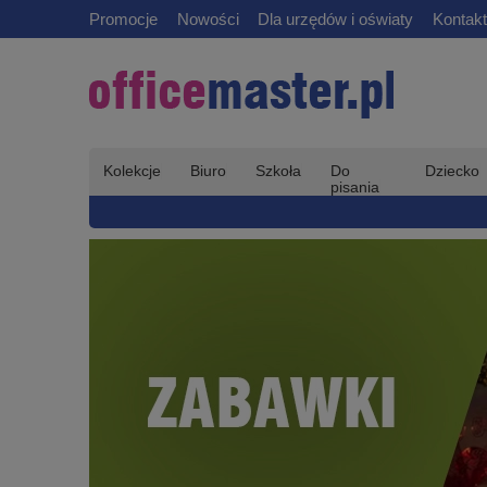
Promocje
Nowości
Dla urzędów i oświaty
Kontakt
Kolekcje
Biuro
Szkoła
Do
Dziecko
pisania