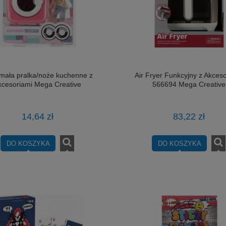
ała pralka/noże kuchenne z
Air Fryer Funkcyjny z Akces
kcesoriami Mega Creative
566694 Mega Creative
14,64 zł
83,22 zł
DO KOSZYKA
DO KOSZYKA