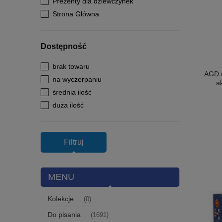
Prezenty dla dziewczynek
Strona Główna
Dostępność
brak towaru
AGD m
na wyczerpaniu
a
średnia ilość
duża ilość
Filtruj
MENU
Kolekcje
(0)
Do pisania
(1691)