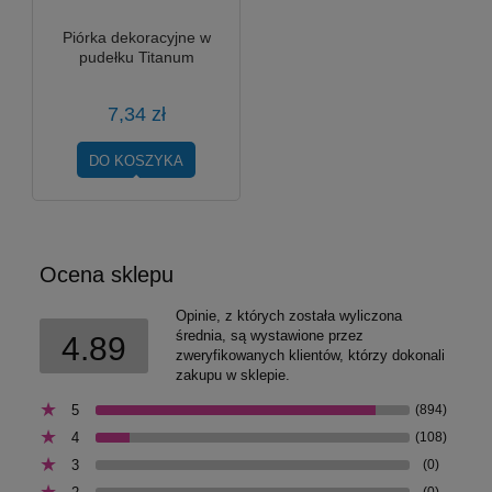
Piórka dekoracyjne w
pudełku Titanum
7,34 zł
DO KOSZYKA
Ocena sklepu
Opinie, z których została wyliczona
średnia, są wystawione przez
4.89
zweryfikowanych klientów, którzy dokonali
zakupu w sklepie.
5
(894)
4
(108)
3
(0)
(0)