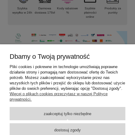
Szybka
Darmowa
Kody rabatowe
Szybkie
Produkty za
wysyłka w 24h
dostawa 179zł
%
płatności
punkty
online
Dbamy o Twoją prywatność
Pliki cookies i pokrewne im technologie umożliwiają poprawne
Informacje
działanie strony i pomagają nam dostosować ofertę do Twoich
potrzeb. Możesz zaakceptować wykorzystanie przez nas
Płatności i dostawa
wszystkich tych plików i przejść do sklepu lub dostosować użycie
plików do swoich preferencji, wybierając opcję "Dostosuj zgody".
Więcej o plikach cookies przeczytasz w naszej Polityce
Moje konto
prywatności.
Pomoc
zaakceptuj tylko niezbędne
Kontakt
dostosuj zgody