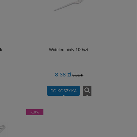
ek
Widelec biały 100szt.
8,38 zł
9,31 zł
DO KOSZYKA
-10%