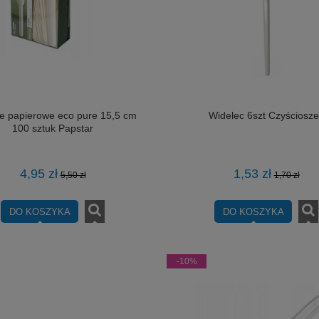
e papierowe eco pure 15,5 cm
Widelec 6szt Czyściosz
100 sztuk Papstar
4,95 zł
1,53 zł
5,50 zł
1,70 zł
DO KOSZYKA
DO KOSZYKA
-10%