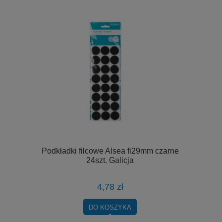
ftowana
Podkładki filcowe Alsea fi29mm czarne
Segregator
na Polan
24szt. Galicja
4,78 zł
DO KOSZYKA