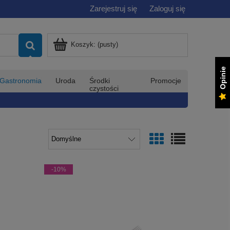
Zarejestruj się
Zaloguj się
Koszyk:
(pusty)
Opinie
Gastronomia
Uroda
Środki
Promocje
czystości
-10%