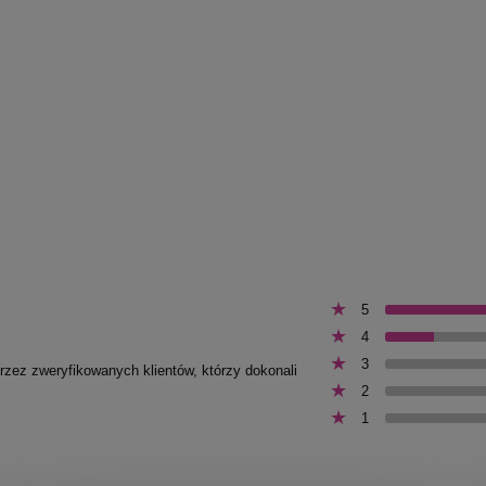
5
4
3
przez zweryfikowanych klientów, którzy dokonali
2
1