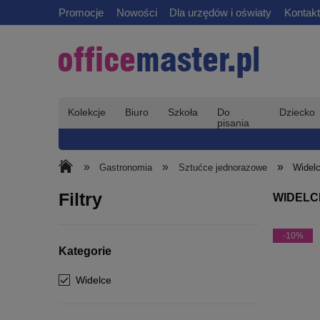
Promocje
Nowości
Dla urzędów i oświaty
Kontakt
Kolekcje
Biuro
Szkoła
Do
Dziecko
pisania
»
»
»
Gastronomia
Sztućce jednorazowe
Widel
Filtry
WIDELC
-10%
Kategorie
Widelce