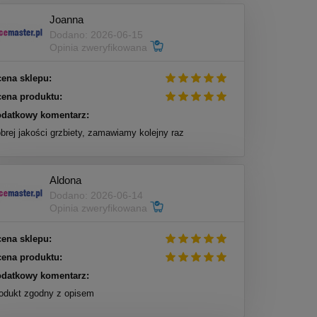
Joanna
Dodano: 2026-06-15
Opinia zweryfikowana
ena sklepu:
ena produktu:
datkowy komentarz:
brej jakości grzbiety, zamawiamy kolejny raz
Aldona
Dodano: 2026-06-14
Opinia zweryfikowana
ena sklepu:
ena produktu:
datkowy komentarz:
odukt zgodny z opisem