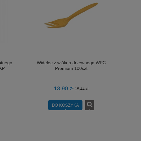
otnego
Widelec z włókna drzewnego WPC
 KP
Premium 100szt
13,90 zł
15,44 zł
DO KOSZYKA