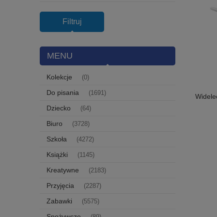
Filtruj
MENU
Kolekcje
(0)
Do pisania
(1691)
Widele
Dziecko
(64)
Biuro
(3728)
Szkoła
(4272)
Książki
(1145)
Kreatywne
(2183)
Przyjęcia
(2287)
Zabawki
(5575)
Spożywcze
(89)