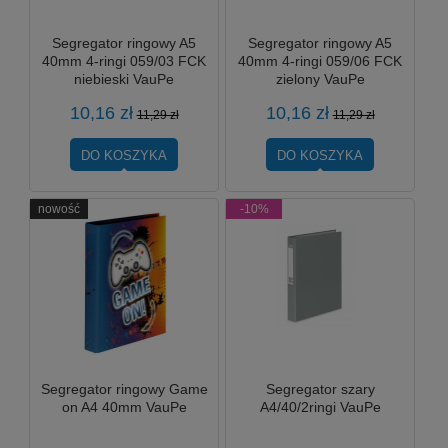
Segregator ringowy A5
Segregator ringowy A5
40mm 4-ringi 059/03 FCK
40mm 4-ringi 059/06 FCK
niebieski VauPe
zielony VauPe
10,16 zł
10,16 zł
11,29 zł
11,29 zł
DO KOSZYKA
DO KOSZYKA
nowość
-10%
Segregator ringowy Game
Segregator szary
on A4 40mm VauPe
A4/40/2ringi VauPe