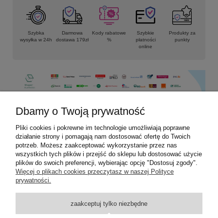
Szybka
Darmowa
Kody rabatowe
Szybkie
Produkty za
wysyłka w 24h
dostawa 179zł
%
płatności
punkty
online
Dbamy o Twoją prywatność
Pliki cookies i pokrewne im technologie umożliwiają poprawne
Informacje
działanie strony i pomagają nam dostosować ofertę do Twoich
potrzeb. Możesz zaakceptować wykorzystanie przez nas
Płatności i dostawa
wszystkich tych plików i przejść do sklepu lub dostosować użycie
plików do swoich preferencji, wybierając opcję "Dostosuj zgody".
Więcej o plikach cookies przeczytasz w naszej Polityce
Moje konto
prywatności.
Pomoc
zaakceptuj tylko niezbędne