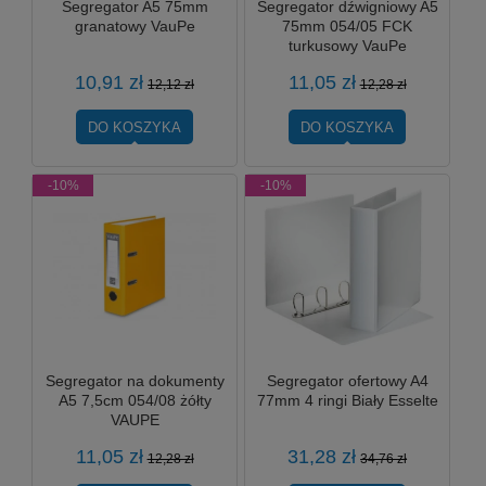
Segregator A5 75mm
Segregator dźwigniowy A5
granatowy VauPe
75mm 054/05 FCK
turkusowy VauPe
10,91 zł
11,05 zł
12,12 zł
12,28 zł
DO KOSZYKA
DO KOSZYKA
-10%
-10%
Segregator na dokumenty
Segregator ofertowy A4
A5 7,5cm 054/08 żółty
77mm 4 ringi Biały Esselte
VAUPE
11,05 zł
31,28 zł
12,28 zł
34,76 zł