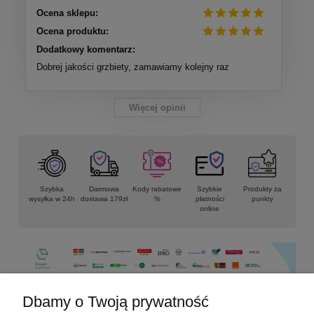
Ocena sklepu:
Ocena produktu:
Dodatkowy komentarz:
Dobrej jakości grzbiety, zamawiamy kolejny raz
Więcej opinii
Szybka
Darmowa
Kody rabatowe
Szybkie
Produkty za
wysyłka w 24h
dostawa 179zł
%
płatności
punkty
online
Dbamy o Twoją prywatność