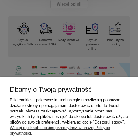
Więcej opinii
Szybka
Darmowa
Kody rabatowe
Szybkie
Produkty za
wysyłka w 24h
dostawa 179zł
%
płatności
punkty
online
Dbamy o Twoją prywatność
Pliki cookies i pokrewne im technologie umożliwiają poprawne
Informacje
działanie strony i pomagają nam dostosować ofertę do Twoich
potrzeb. Możesz zaakceptować wykorzystanie przez nas
Płatności i dostawa
wszystkich tych plików i przejść do sklepu lub dostosować użycie
plików do swoich preferencji, wybierając opcję "Dostosuj zgody".
Więcej o plikach cookies przeczytasz w naszej Polityce
Moje konto
prywatności.