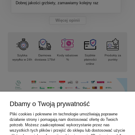
Dobrej jakości grzbiety, zamawiamy kolejny raz
Więcej opinii
Szybka
Darmowa
Kody rabatowe
Szybkie
Produkty za
wysyłka w 24h
dostawa 179zł
%
płatności
punkty
online
Dbamy o Twoją prywatność
Pliki cookies i pokrewne im technologie umożliwiają poprawne
Informacje
działanie strony i pomagają nam dostosować ofertę do Twoich
potrzeb. Możesz zaakceptować wykorzystanie przez nas
Płatności i dostawa
wszystkich tych plików i przejść do sklepu lub dostosować użycie