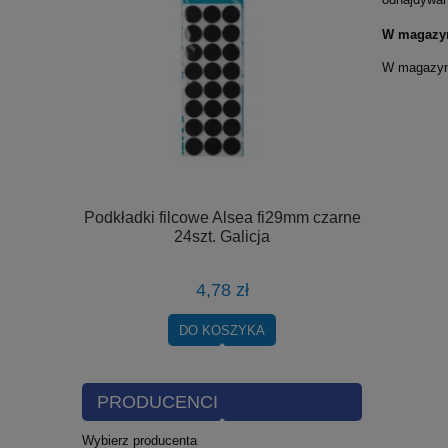
W magazy
W magazyna
ftowana
Podkładki filcowe Alsea fi29mm czarne
Segregator
na Polan
24szt. Galicja
4,78 zł
DO KOSZYKA
PRODUCENCI
Wybierz producenta