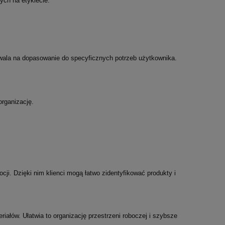
ch na etykiecie.
zwala na dopasowanie do specyficznych potrzeb użytkownika.
organizację.
i. Dzięki nim klienci mogą łatwo zidentyfikować produkty i
ałów. Ułatwia to organizację przestrzeni roboczej i szybsze