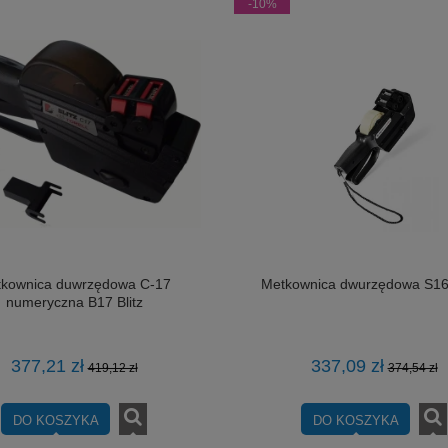
-10%
kownica duwrzędowa C-17
Metkownica dwurzędowa S1
numeryczna B17 Blitz
377,21 zł
337,09 zł
419,12 zł
374,54 zł
DO KOSZYKA
DO KOSZYKA