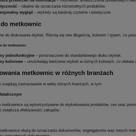
ksza przestrzeń na informacje
– możliwość umieszczenia dodatkowych dany
styczność
– idealne do oznaczania różnorodnych produktów.
fesjonalny wygląd
– etykiety są bardziej czytelne i estetyczne.
 do metkownic
ne do drukowania etykiet. Różnią się one długością, kolorem i typem, co po
m do metkownic:
my jednofunkcyjne
– przeznaczone do standardowego druku etykiet.
my kolorowe
– umożliwiają tworzenie etykiet w różnych kolorach, co ułatwia 
owania metkownic w różnych branżach
 znajdują zastosowanie w wielu różnych branżach, w tym:
detalicznym
 metkownice są wykorzystywane do etykietowania produktów, cen oraz promocj
co zwiększa efektywność zakupów.
metkownice służą do oznaczania dokumentów, segregatorów oraz innych materi
ie potrzebnych dokumentów.