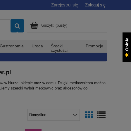
Zarejestruj się
Zaloguj się
Koszyk:
(pusty)
Opinie
Gastronomia
Uroda
Środki
Promocje
czystości
r.pl
tów w biurze, sklepie oraz w domu. Dzięki metkownicom można
erujemy szeroki wybór metkownic oraz akcesoriów do