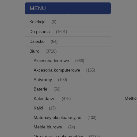
MENU
Kolekcje
(0)
Do pisania
(1691)
Dziecko
(64)
Biuro
(3728)
Akcesoria biurowe
(666)
Akcesoria komputerowe
(155)
Antyramy
(100)
Baterie
(56)
Metko
Kalendarze
(478)
Kalki
(13)
Materiały eksploatacyjne
(103)
Meble biurowe
(24)
Organizacja dokumentów
(1123)