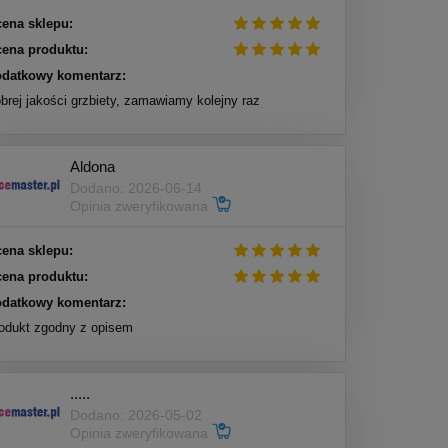
ena sklepu:
ena produktu:
datkowy komentarz:
brej jakości grzbiety, zamawiamy kolejny raz
Aldona
Dodano: 2026-06-14
Opinia zweryfikowana
ena sklepu:
ena produktu:
datkowy komentarz:
odukt zgodny z opisem
.....
Dodano: 2026-05-02
Opinia zweryfikowana