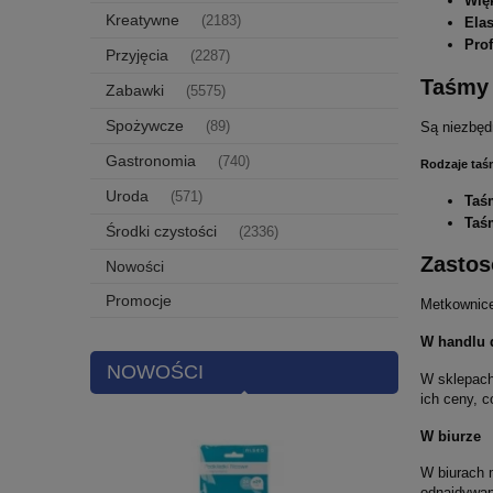
Wię
Kreatywne
(2183)
Ela
Pro
Przyjęcia
(2287)
Taśmy
Zabawki
(5575)
Spożywcze
Są niezbęd
(89)
Gastronomia
(740)
Rodzaje taś
Uroda
(571)
Taś
Taś
Środki czystości
(2336)
Zastos
Nowości
Promocje
Metkownice
W handlu 
NOWOŚCI
W sklepach
ich ceny, 
W biurze
W biurach 
odnajdywan