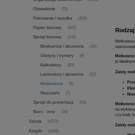
Oświetlenie
(33)
Pakowanie i wysyłka
(315)
Papier biurowy
(441)
Rodzaj
Sprzęt biurowy
(141)
Metkownice
Bindownice i akcesoria
(16)
zastosowan
Gilotyny i trymery
(8)
Metkownic
je idealnym
Kalkulatory
(83)
Zalety me
Laminatory i akcesoria
(22)
Pro
Metkownice
(5)
Eko
Niszczarki
(7)
Niew
Sprzęt do prezentacji
(50)
Metkowni
na etykiec
Biuro - inne
(30)
czy kody k
Szkoła
(4272)
Zalety me
Książki
(1145)