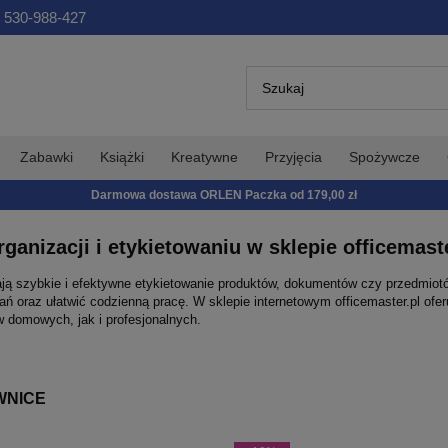
 530-988-427
Zabawki
Książki
Kreatywne
Przyjęcia
Spożywcze
Darmowa dostawa ORLEN Paczka od 179,00 zł
anizacji i etykietowaniu w sklepie officemaste
iają szybkie i efektywne etykietowanie produktów, dokumentów czy przedmio
ń oraz ułatwić codzienną pracę. W sklepie internetowym officemaster.pl of
 domowych, jak i profesjonalnych.
WNICE