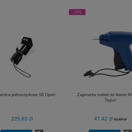
-10%
wnica jednorzędowa S8 Open
Zapinarka metek do tkanin 
Tagun
225,83 zł
47,42 zł
52,69 zł