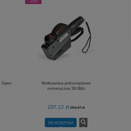
-10%
6 Open
Metkownica jednorzędowa
numeryczna S8 Blitz
237,12 zł
263,47 zł
DO KOSZYKA