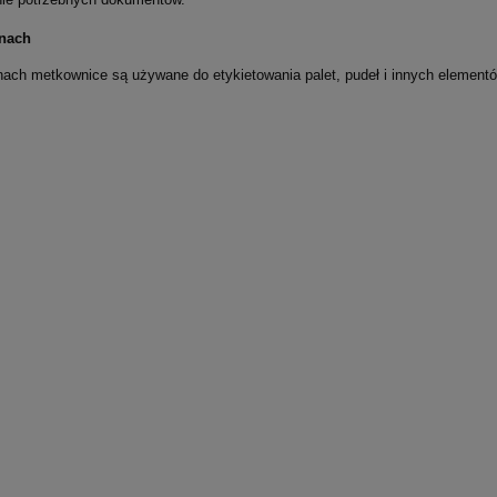
nach
ch metkownice są używane do etykietowania palet, pudeł i innych elementów,
 ringowy Game on A4 40mm
Album na zdjęcia 10x15 200szyty
VauPe
miejscem na opis Gedeon
11,97 zł
32,20 zł
DO KOSZYKA
DO KOSZYKA