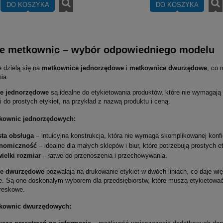
DO KOSZYKA
DO KOSZYKA
e metkownic – wybór odpowiedniego modelu
 dzielą się na
metkownice jednorzędowe
i
metkownice dwurzędowe
, co 
ia.
e jednorzędowe
są idealne do etykietowania produktów, które nie wymagają z
i do prostych etykiet, na przykład z nazwą produktu i ceną.
tkownic jednorzędowych:
sta obsługa
– intuicyjna konstrukcja, która nie wymaga skomplikowanej konfig
nomiczność
– idealne dla małych sklepów i biur, które potrzebują prostych et
ielki rozmiar
– łatwe do przenoszenia i przechowywania.
ce dwurzędowe
pozwalają na drukowanie etykiet w dwóch liniach, co daje wi
ie. Są one doskonałym wyborem dla przedsiębiorstw, które muszą etykietować 
reskowe.
tkownic dwurzędowych: