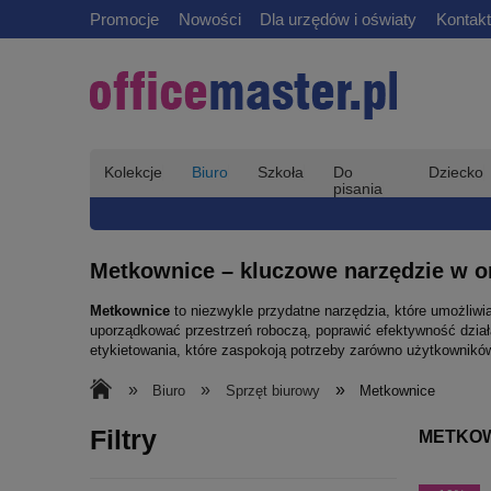
Promocje
Nowości
Dla urzędów i oświaty
Kontakt
Kolekcje
Biuro
Szkoła
Do
Dziecko
pisania
Metkownice – kluczowe narzędzie w org
Metkownice
to niezwykle przydatne narzędzia, które umożliw
uporządkować przestrzeń roboczą, poprawić efektywność działa
etykietowania, które zaspokoją potrzeby zarówno użytkowników
»
»
»
Biuro
Sprzęt biurowy
Metkownice
Filtry
METKO