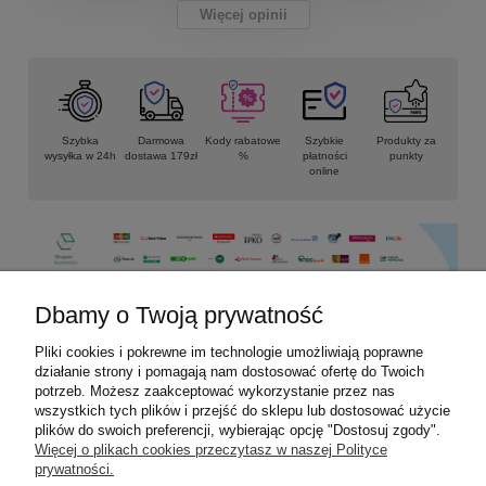
Więcej opinii
Szybka
Darmowa
Kody rabatowe
Szybkie
Produkty za
wysyłka w 24h
dostawa 179zł
%
płatności
punkty
online
Dbamy o Twoją prywatność
Pliki cookies i pokrewne im technologie umożliwiają poprawne
Informacje
działanie strony i pomagają nam dostosować ofertę do Twoich
potrzeb. Możesz zaakceptować wykorzystanie przez nas
Płatności i dostawa
wszystkich tych plików i przejść do sklepu lub dostosować użycie
plików do swoich preferencji, wybierając opcję "Dostosuj zgody".
Więcej o plikach cookies przeczytasz w naszej Polityce
Moje konto
prywatności.