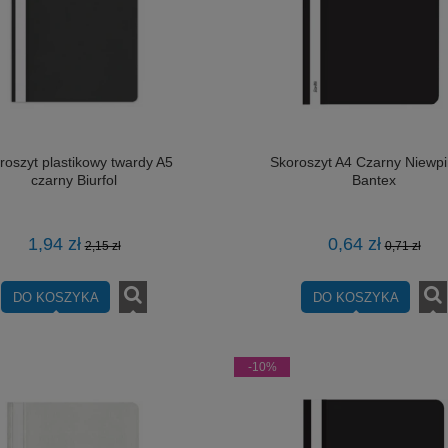
roszyt plastikowy twardy A5
Skoroszyt A4 Czarny Niewp
czarny Biurfol
Bantex
1,94 zł
0,64 zł
2,15 zł
0,71 zł
DO KOSZYKA
DO KOSZYKA
-10%