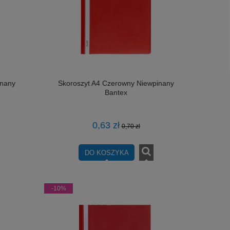
inany
Skoroszyt A4 Czerowny Niewpinany
Bantex
0,63 zł
0,70 zł
DO KOSZYKA
-10%