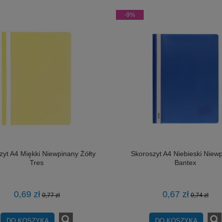
-9%
zyt A4 Miękki Niewpinany Żółty
Skoroszyt A4 Niebieski Niew
Tres
Bantex
0,69 zł
0,67 zł
0,77 zł
0,74 zł
DO KOSZYKA
DO KOSZYKA