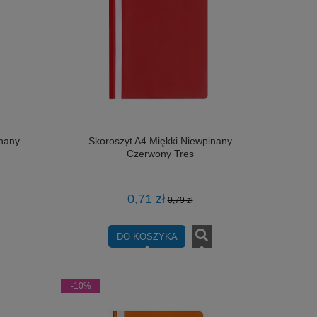
inany
Skoroszyt A4 Miękki Niewpinany
Czerwony Tres
0,71 zł
0,79 zł
DO KOSZYKA
-10%