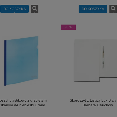
DO KOSZYKA
DO KOSZYKA
-10%
oszyt plastikowy z grzbietem
Skoroszyt z Listwą Lux Biał
iskanym A4 niebieski Grand
Barbara Człuchów