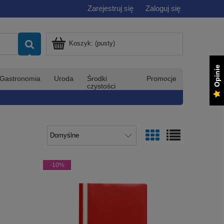
Zarejestruj się
Zaloguj się
Koszyk:
(pusty)
Opinie
Gastronomia
Uroda
Środki
Promocje
czystości
-10%