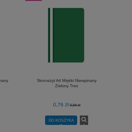
inany
Skoroszyt A4 Miękki Niewpinany
Zielony Tres
0,76 zł
0,84 zł
DO KOSZYKA