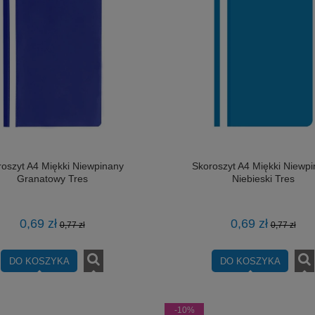
oszyt A4 Miękki Niewpinany
Skoroszyt A4 Miękki Niewp
Granatowy Tres
Niebieski Tres
0,69 zł
0,69 zł
0,77 zł
0,77 zł
DO KOSZYKA
DO KOSZYKA
-10%