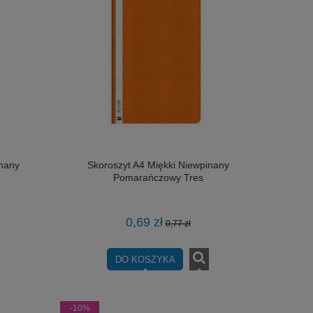
inany
Skoroszyt A4 Miękki Niewpinany
Pomarańczowy Tres
0,69 zł
0,77 zł
DO KOSZYKA
-10%