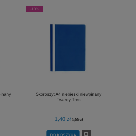
-10%
pinany
Skoroszyt A4 niebieski niewpinany
Twardy Tres
1,40 zł
1,55 zł
DO KOSZYKA