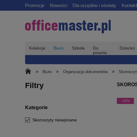
Promocje
Nowości
Dla urzędów i oświaty
Kontakt
Kolekcje
Biuro
Szkoła
Do
Dziecko
pisania
»
»
»
Biuro
Organizacja dokumentów
Skoroszyt
Filtry
SKOROS
-10%
Kategorie
Skoroszyty niewpinane