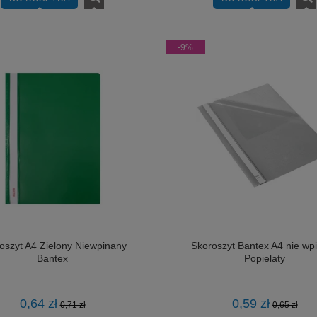
zdjęcia 10x15 200szyty z
Album na zdjęcia 10x15 200szyty
-9%
scem na opis Gedeon
miejscem na opis Gedeon
32,20 zł
32,35 zł
DO KOSZYKA
DO KOSZYKA
oszyt A4 Zielony Niewpinany
Skoroszyt Bantex A4 nie wp
Bantex
Popielaty
0,64 zł
0,59 zł
0,71 zł
0,65 zł