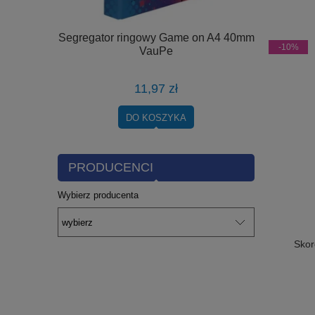
29mm czarne
Segregator ringowy Game on A4 40mm
Album na 
-10%
VauPe
miej
11,97 zł
DO KOSZYKA
PRODUCENCI
Wybierz producenta
Skor