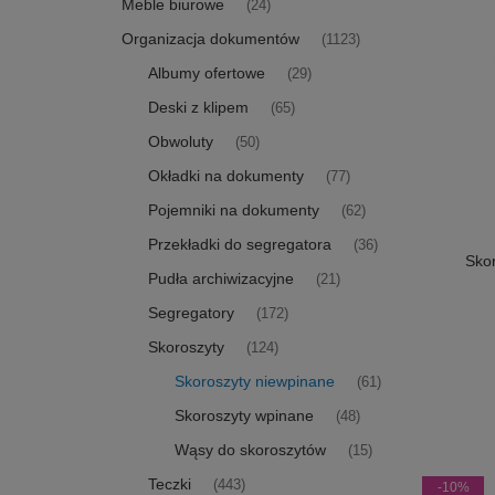
Meble biurowe
(24)
Organizacja dokumentów
(1123)
Albumy ofertowe
(29)
Deski z klipem
(65)
Obwoluty
(50)
Okładki na dokumenty
(77)
Pojemniki na dokumenty
(62)
Przekładki do segregatora
(36)
Skor
Pudła archiwizacyjne
(21)
Segregatory
(172)
Skoroszyty
(124)
Skoroszyty niewpinane
(61)
Skoroszyty wpinane
(48)
Wąsy do skoroszytów
(15)
Teczki
(443)
-10%